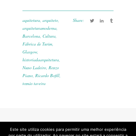
aquitetura
,
arquiteto
,
Share:
arquiteturamoderna
,
Barcelona
,
Cultura
,
Fábrica de Turim
,
Glasgow
,
historiadaarquitetura
,
Nuno Ladeiro
,
Renzo
Piano
,
Ricardo Bofill
,
tomás taveira
Este site utiliza cookies para permitir uma melhor experiência
por parte do utilizador. Ao navegar no site estará a consentir a