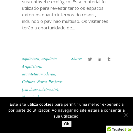
sustentável e ecológico. Esse material foi
utilizado para revestir tanto os espaços
externos quanto internos do resort,
incluindo o pavilhão multiuso. Os visitantes
terão a oportunidade de...
aquitetura
,
arquiteto
,
Share:
Arquitetura
,
arquiteturamoderna
,
Cultura
,
Novos Projetos
(em desenvolvimento)
,
Nuno Ladeiro
,
projetos
Este site utiliza cookies para permitir uma melhor experiência
Nuno Ladeiro
por parte do utilizador. Ao navegar no site estará a consentir a
sua utilização.
Ok