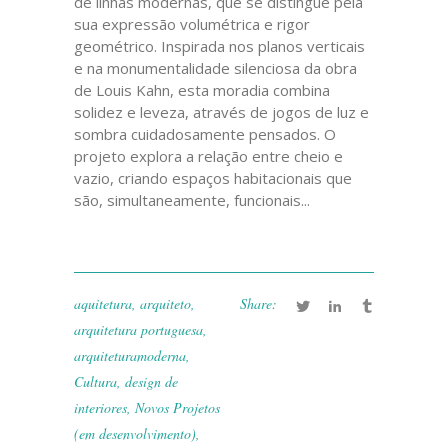
de linhas modernas, que se distingue pela
sua expressão volumétrica e rigor
geométrico. Inspirada nos planos verticais
e na monumentalidade silenciosa da obra
de Louis Kahn, esta moradia combina
solidez e leveza, através de jogos de luz e
sombra cuidadosamente pensados. O
projeto explora a relação entre cheio e
vazio, criando espaços habitacionais que
são, simultaneamente, funcionais...
aquitetura
,
arquiteto
,
Share:
arquitetura portuguesa
,
arquiteturamoderna
,
Cultura
,
design de
interiores
,
Novos Projetos
(em desenvolvimento)
,