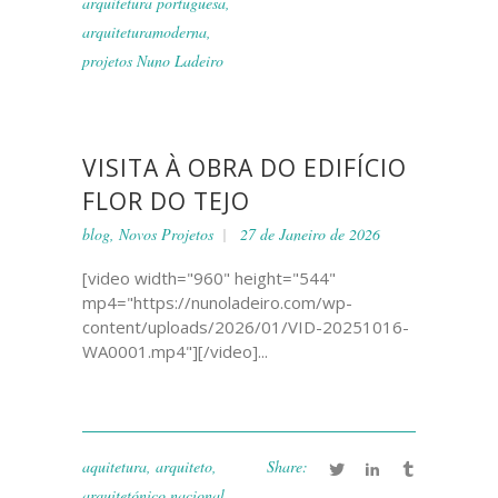
arquitetura portuguesa
,
arquiteturamoderna
,
projetos Nuno Ladeiro
VISITA À OBRA DO EDIFÍCIO
FLOR DO TEJO
blog
,
Novos Projetos
27 de Janeiro de 2026
[video width="960" height="544"
mp4="https://nunoladeiro.com/wp-
content/uploads/2026/01/VID-20251016-
WA0001.mp4"][/video]...
aquitetura
,
arquiteto
,
Share:
arquitetónico nacional
,